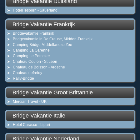
Bridge Vakantie Duitsland
HotelHesborn - Sauerland
Bridge Vakantie Frankrijk
Bridgevakantie Frankrijk
Bridgevakantie in De Creuse, Midden-Frankrijk
Camping Bridge Middellandse Zee
Camping La Garenne
Camping Le Pommier
Chateau Coulon - St Léon
Chateau de Boisson - Ardeche
Chateau defretoy
Rally-Bridge
Bridge Vakantie Groot Brittannie
Mercian Travel - UK
Bridge Vakantie Italie
Hotel Carasco - Lipari
Bridge Vakantie Nederland