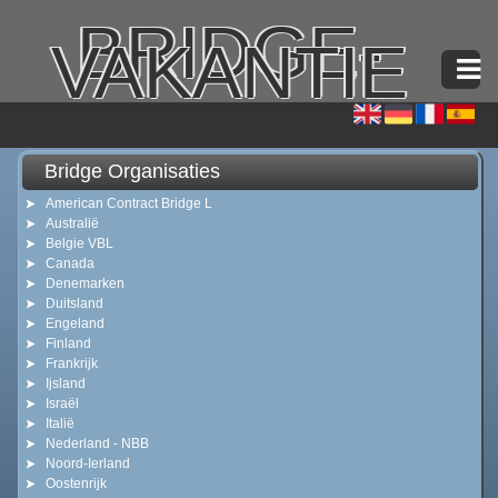
BRIDGE-
VAKANTIE
Bridge Organisaties
American Contract Bridge L
Australië
Belgie VBL
Canada
Denemarken
Duitsland
Engeland
Finland
Frankrijk
Ijsland
Israël
Italië
Nederland - NBB
Noord-Ierland
Oostenrijk