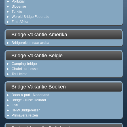
Portugal
Slovenije
Turkije
Wereld Bridge Federatie
Zuid-Afrika
Bridge Vakantie Amerika
Bridgereizen naar aruba
Bridge Vakantie Belgie
Camping-bridge
Chalet sur Lesse
Ter Helme
Bridge Vakantie Boeken
Boon-a-part - Nederland
Bridge Cruise Holland
Fital
HNW Bridgereizen
Primavera reizen