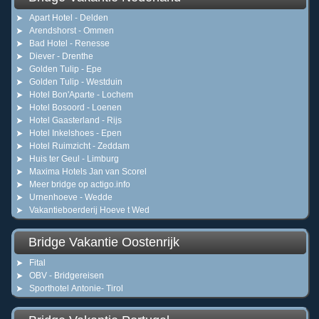
Apart Hotel - Delden
Arendshorst - Ommen
Bad Hotel - Renesse
Diever - Drenthe
Golden Tulip - Epe
Golden Tulip - Westduin
Hotel Bon'Aparte - Lochem
Hotel Bosoord - Loenen
Hotel Gaasterland - Rijs
Hotel Inkelshoes - Epen
Hotel Ruimzicht - Zeddam
Huis ter Geul - Limburg
Maxima Hotels Jan van Scorel
Meer bridge op actigo.info
Urnenhoeve - Wedde
Vakantieboerderij Hoeve t Wed
Bridge Vakantie Oostenrijk
Fital
OBV - Bridgereisen
Sporthotel Antonie- Tirol